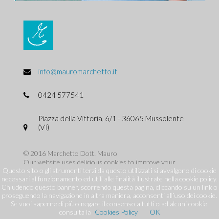
info@mauromarchetto.it
0424 577541
Piazza della Vittoria, 6/1 - 36065 Mussolente
(VI)
© 2016 Marchetto Dott. Mauro
Our website uses delicious cookies to improve your
Questo sito o gli strumenti terzi da questo utilizzati si avvalgono di cookie
experience. We'll assume you're ok with that. -
Privacy
necessari al funzionamento ed utili alle finalità illustrate nella cookie policy.
policy
Chiudendo questo banner, scorrendo questa pagina, cliccando su un link o
proseguendo la navigazione in altra maniera, acconsenti all’uso dei cookie.
Se vuoi saperne di più o negare il consenso a tutti o ad alcuni cookie,
consulta la
Cookies Policy
OK